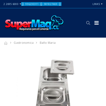
2 2695 6000
996230311
981827469
LINKS
Gastronomica
Baño Maria