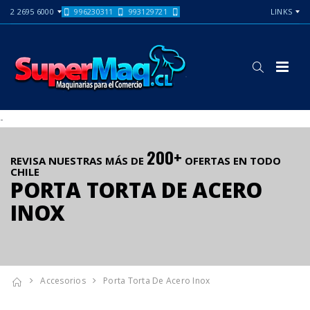
2 2695 6000
996230311
993129721
LINKS
-
200+
REVISA NUESTRAS MÁS DE
OFERTAS EN TODO
CHILE
PORTA TORTA DE ACERO
INOX
Accesorios
Porta Torta De Acero Inox