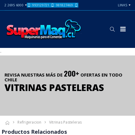
2 2695 6000
993129721
981827469
LINKS
-
200+
REVISA NUESTRAS MÁS DE
OFERTAS EN TODO
CHILE
VITRINAS PASTELERAS
Refrigeracion
Vitrinas Pasteleras
Productos Relacionados