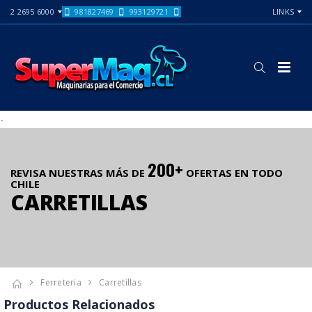
2 2695 6000
981827469
993129721
LINKS
-
200+
REVISA NUESTRAS MÁS DE
OFERTAS EN TODO
CHILE
CARRETILLAS
Ferreteria
Carretillas
Productos Relacionados