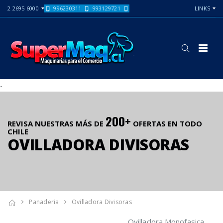
2 2695 6000
996230311
993129721
LINKS
-
200+
REVISA NUESTRAS MÁS DE
OFERTAS EN TODO
CHILE
OVILLADORA DIVISORAS
Panaderia
Ovilladora Divisoras
Ovilladora Monofasica