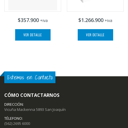
$357.900
$1.266.900
+iva
+iva
VER DETALLE
VER DETALLE
Estemos en Contacto
CÓMO CONTACTARNOS
DIRECCIÓN:
Vicuña Mackenna 5893 San Joaquín
TÉLEFONO:
(562) 2695 6000