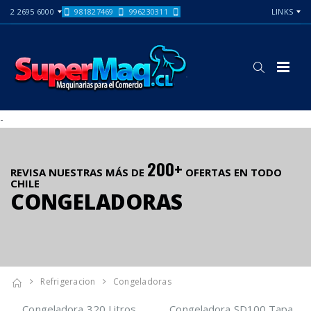
2 2695 6000
981827469
996230311
LINKS
-
200+
REVISA NUESTRAS MÁS DE
OFERTAS EN TODO
CHILE
CONGELADORAS
Refrigeracion
Congeladoras
Congeladora 320 Litros
Congeladora SD100 Tapa