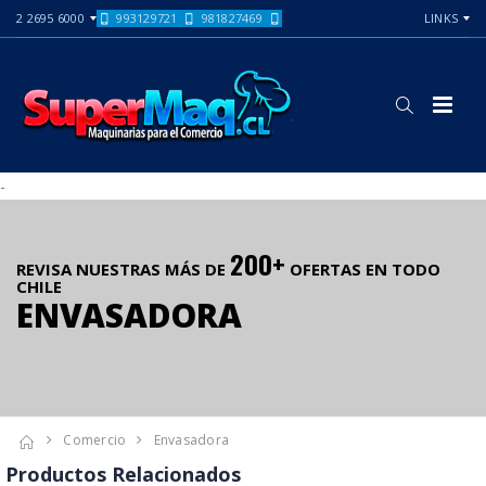
2 2695 6000
993129721
981827469
LINKS
-
200+
REVISA NUESTRAS MÁS DE
OFERTAS EN TODO
CHILE
ENVASADORA
Comercio
Envasadora
Productos Relacionados