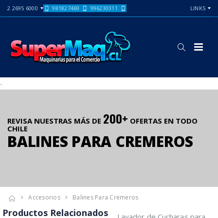
2 2695 6000
981827469
996230311
LINKS
-
200+
REVISA NUESTRAS MÁS DE
OFERTAS EN TODO
CHILE
BALINES PARA CREMEROS
Accesorios
Balines Para Cremeros
Productos Relacionados
Lavador de Cucharas para