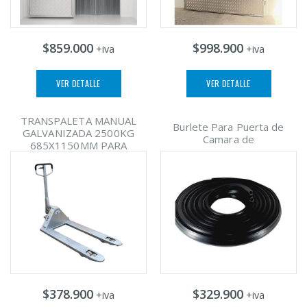
$859.000
$998.900
+iva
+iva
VER DETALLE
VER DETALLE
TRANSPALETA MANUAL
Burlete Para Puerta de
GALVANIZADA 2500KG
Camara de
685X1150MM PARA
$378.900
$329.900
+iva
+iva