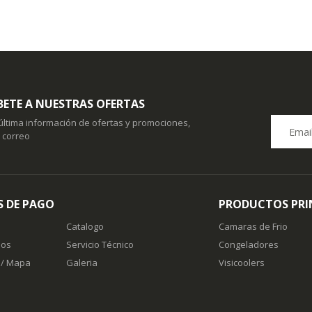
BETE A NUESTRAS OFERTAS
 última información de ofertas y promociones,
u correo
 DE PAGO
PRODUCTOS PRI
Catalogo
Camaras de Frio
nos
Servicio Técnico
Congeladores
 / Mapa
Galeria
Visicoolers