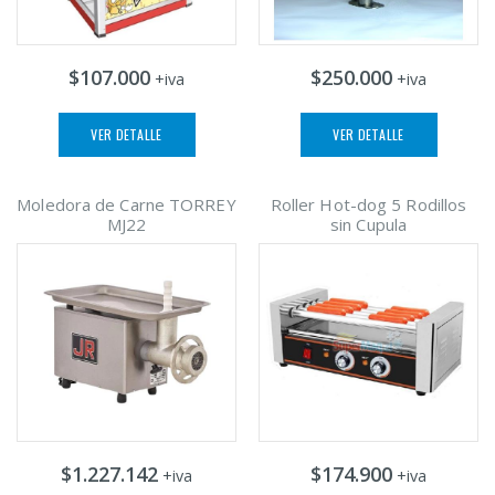
$107.000
$250.000
+iva
+iva
VER DETALLE
VER DETALLE
Moledora de Carne TORREY
Roller Hot-dog 5 Rodillos
MJ22
sin Cupula
$1.227.142
$174.900
+iva
+iva