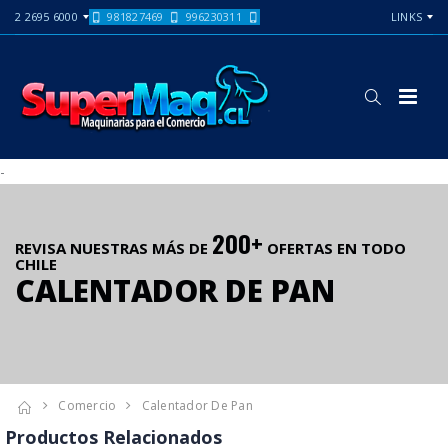
2 2695 6000
981827469
996230311
LINKS
-
200+
REVISA NUESTRAS MÁS DE
OFERTAS EN TODO
CHILE
CALENTADOR DE PAN
Comercio
Calentador De Pan
Productos Relacionados