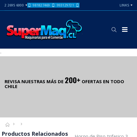
2 2695 6000
981827469
993129721
LINKS
-
200+
REVISA NUESTRAS MÁS DE
OFERTAS EN TODO
CHILE
Productos Relacionados
Horno de Piso trifasico 3