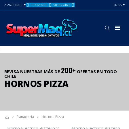
2 2695 6000
993129721
981827469
LINKS
-
200+
REVISA NUESTRAS MÁS DE
OFERTAS EN TODO
CHILE
HORNOS PIZZA
Panaderia
Hornos Pizza
Horno Electrico Pizzero 2
Horno Electrico Pizzero