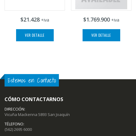
$21.428
$1.769.900
+iva
+iva
VER DETALLE
VER DETALLE
Estemos en Contacto
CÓMO CONTACTARNOS
DIRECCIÓN:
Vicuña Mackenna 5893 San Joaquín
TÉLEFONO:
(562) 2695 6000