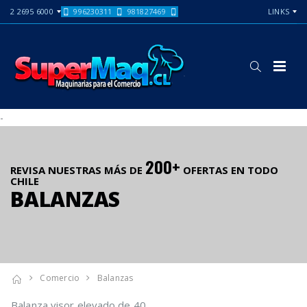
2 2695 6000
996230311
981827469
LINKS
-
200+
REVISA NUESTRAS MÁS DE
OFERTAS EN TODO
CHILE
BALANZAS
Comercio
Balanzas
Balanza visor elevado de 40