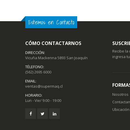
Estemos en Contacto
CÓMO CONTACTARNOS
SUSCRI
Recibe la
DIRECCIÓN:
ingresa t
Vicuña Mackenna 5893 San Joaquín
TÉLEFONO:
(562) 2695 6000
EMAIL:
FORMAS
ventas@supermaq.cl
Nosotros
HORARIO:
Lun - Vie/ 9:00 - 19:00
Contacta
Ubicación