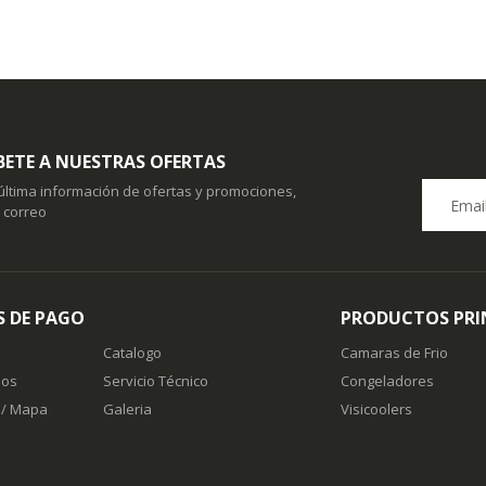
BETE A NUESTRAS OFERTAS
 última información de ofertas y promociones,
u correo
 DE PAGO
PRODUCTOS PRI
Catalogo
Camaras de Frio
nos
Servicio Técnico
Congeladores
 / Mapa
Galeria
Visicoolers