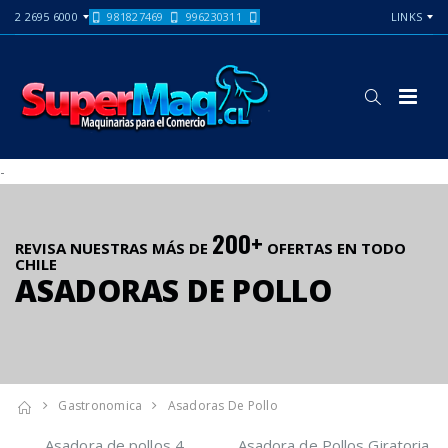
2 2695 6000
981827469
996230311
LINKS
-
200+
REVISA NUESTRAS MÁS DE
OFERTAS EN TODO
CHILE
ASADORAS DE POLLO
Gastronomica
Asadoras De Pollo
Asadora de pollos 4
Asadora de Pollos Giratoria