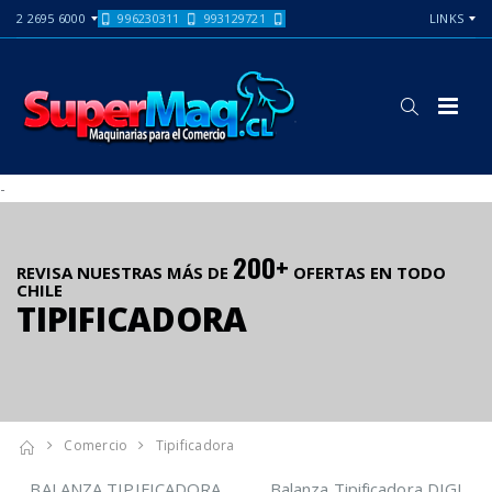
2 2695 6000
996230311
993129721
LINKS
-
200+
REVISA NUESTRAS MÁS DE
OFERTAS EN TODO
CHILE
TIPIFICADORA
Comercio
Tipificadora
BALANZA TIPIFICADORA
Balanza Tipificadora DIGI