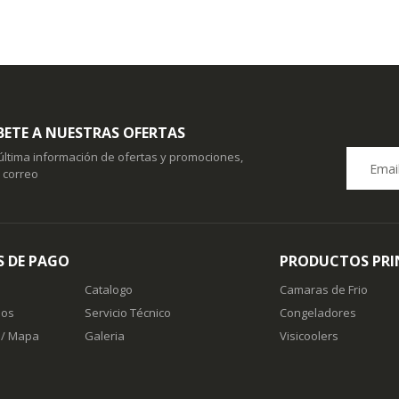
BETE A NUESTRAS OFERTAS
 última información de ofertas y promociones,
u correo
 DE PAGO
PRODUCTOS PRI
Catalogo
Camaras de Frio
nos
Servicio Técnico
Congeladores
 / Mapa
Galeria
Visicoolers