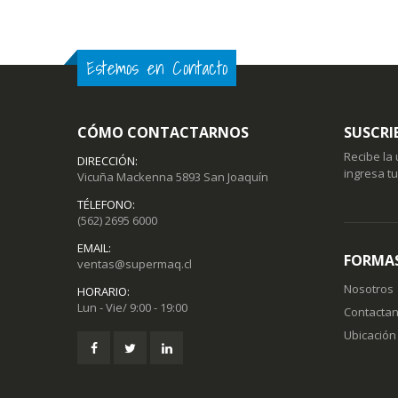
Estemos en Contacto
CÓMO CONTACTARNOS
SUSCRI
Recibe la
DIRECCIÓN:
ingresa t
Vicuña Mackenna 5893 San Joaquín
TÉLEFONO:
(562) 2695 6000
EMAIL:
FORMAS
ventas@supermaq.cl
Nosotros
HORARIO:
Lun - Vie/ 9:00 - 19:00
Contacta
Ubicación