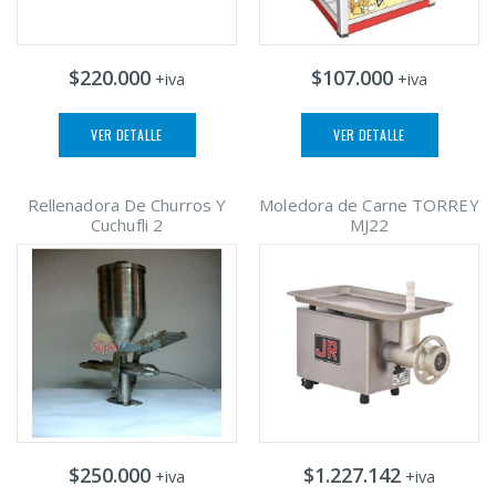
$220.000
$107.000
+iva
+iva
VER DETALLE
VER DETALLE
Rellenadora De Churros Y
Moledora de Carne TORREY
Cuchufli 2
MJ22
$250.000
$1.227.142
+iva
+iva