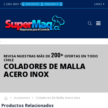
2 2695 6000
993129721
996230311
LINKS
-
200+
REVISA NUESTRAS MÁS DE
OFERTAS EN TODO
CHILE
COLADORES DE MALLA
ACERO INOX
Accesorios
Coladores De Malla Acero Inox
Productos Relacionados