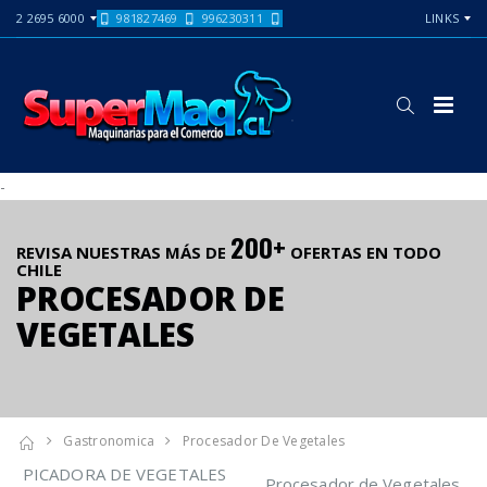
2 2695 6000
981827469
996230311
LINKS
-
200+
REVISA NUESTRAS MÁS DE
OFERTAS EN TODO
CHILE
PROCESADOR DE
VEGETALES
Gastronomica
Procesador De Vegetales
PICADORA DE VEGETALES
Procesador de Vegetales