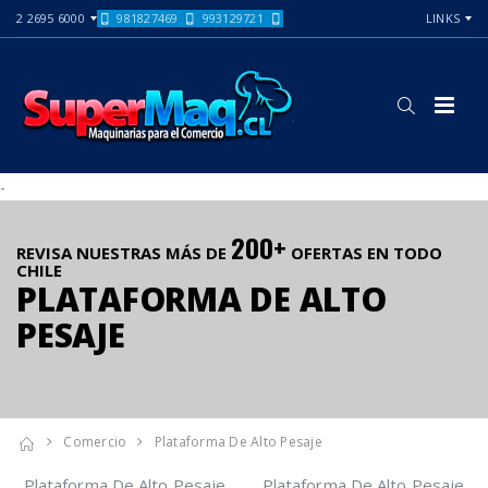
2 2695 6000
981827469
993129721
LINKS
-
200+
REVISA NUESTRAS MÁS DE
OFERTAS EN TODO
CHILE
PLATAFORMA DE ALTO
PESAJE
Comercio
Plataforma De Alto Pesaje
Plataforma De Alto Pesaje
Plataforma De Alto Pesaje