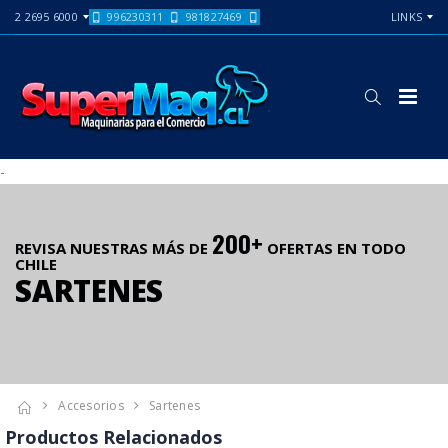
2 2695 6000
996230311
981827469
LINKS
-
200+
REVISA NUESTRAS MÁS DE
OFERTAS EN TODO
CHILE
SARTENES
Accesorios
Sartenes
Productos Relacionados