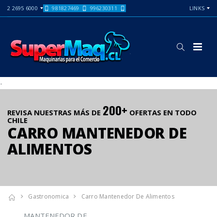
2 2695 6000
981827469
996230311
LINKS
-
200+
REVISA NUESTRAS MÁS DE
OFERTAS EN TODO
CHILE
CARRO MANTENEDOR DE
ALIMENTOS
Gastronomica
Carro Mantenedor De Alimentos
MANTENEDOR DE