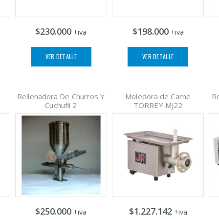
$230.000
$198.000
+iva
+iva
VER DETALLE
VER DETALLE
Rellenadora De Churros Y
Moledora de Carne
Ro
Cuchufli 2
TORREY MJ22
$250.000
$1.227.142
+iva
+iva