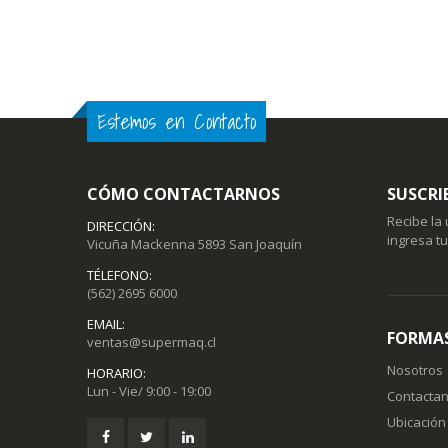
Estemos en Contacto
CÓMO CONTACTARNOS
SUSCRI
Recibe la
DIRECCIÓN:
ingresa t
Vicuña Mackenna 5893 San Joaquín
TÉLEFONO:
(562) 2695 6000
EMAIL:
FORMAS
ventas@supermaq.cl
Nosotros
HORARIO:
Lun - Vie/ 9:00 - 19:00
Contacta
Ubicación