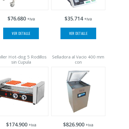
$76.680
$35.714
+iva
+iva
VER DETALLE
VER DETALLE
ller Hot-dog 5 Rodillos
Selladora al Vacio 400 mm
sin Cupula
con
$174.900
$826.900
+iva
+iva