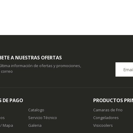
BETE A NUESTRAS OFERTAS
 última información de ofertas y promociones,
u correo
 DE PAGO
PRODUCTOS PRI
Catalogo
Camaras de Frio
nos
Servicio Técnico
Congeladores
 / Mapa
Galeria
Visicoolers