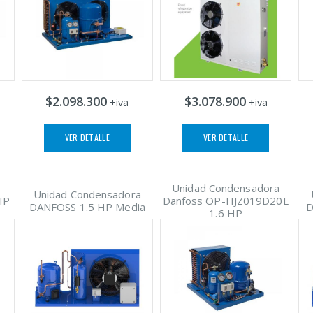
$2.098.300
$3.078.900
+iva
+iva
VER DETALLE
VER DETALLE
Unidad Condensadora
Unidad Condensadora
HP
Danfoss OP-HJZ019D20E
DANFOSS 1.5 HP Media
D
1.6 HP