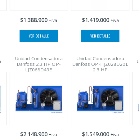
$1.388.900
$1.419.000
+iva
+iva
VER DETALLE
VER DETALLE
Unidad Condensadora
Unidad Condensadora
a
U
Danfoss 2.3 HP OP-
Danfoss OP-HJZ028D20E
LJZ068D49E
2.3 HP
$2.148.900
$1.549.000
+iva
+iva