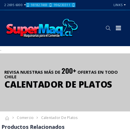
2 2695 6000
981827469
996230311
LINKS
-
200+
REVISA NUESTRAS MÁS DE
OFERTAS EN TODO
CHILE
CALENTADOR DE PLATOS
Comercio
Calentador De Platos
Productos Relacionados