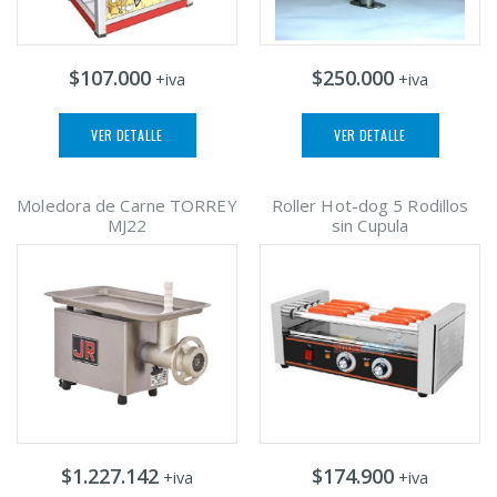
$107.000
$250.000
+iva
+iva
VER DETALLE
VER DETALLE
Moledora de Carne TORREY
Roller Hot-dog 5 Rodillos
MJ22
sin Cupula
$1.227.142
$174.900
+iva
+iva