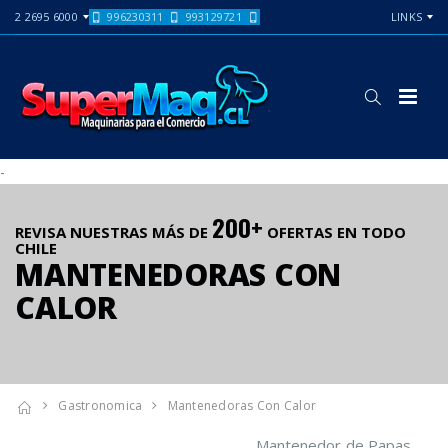
2 2695 6000
996230311
993129721
LINKS
-
200+
REVISA NUESTRAS MÁS DE
OFERTAS EN TODO
CHILE
MANTENEDORAS CON
CALOR
Gastronomica
Mantenedoras Con Calor
Mantenedor de Papas