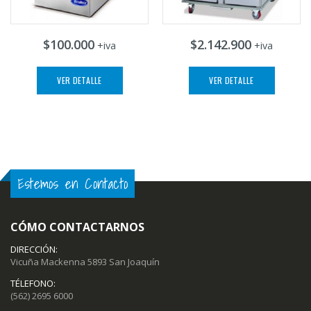
$100.000
$2.142.900
+iva
+iva
VER DETALLE
VER DETALLE
Estemos en Contacto
CÓMO CONTACTARNOS
DIRECCIÓN:
Vicuña Mackenna 5893 San Joaquín
TÉLEFONO:
(562) 2695 6000