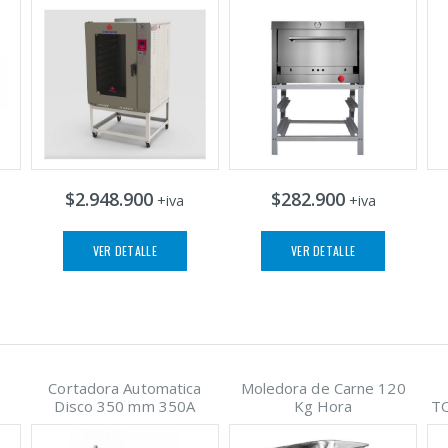
$2.948.900
$282.900
+iva
+iva
VER DETALLE
VER DETALLE
2
Cortadora Automatica
Moledora de Carne 120
Disco 350 mm 350A
Kg Hora
T