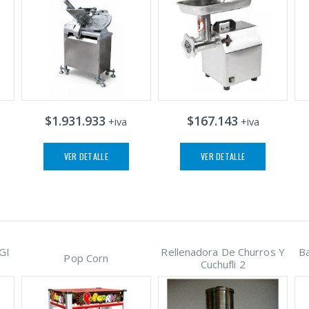
$1.931.933
$167.143
+iva
+iva
VER DETALLE
VER DETALLE
IGI
Rellenadora De Churros Y
Ba
Pop Corn
Cuchufli 2