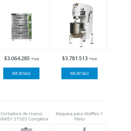
$3.064.285
$3.781.513
+iva
+iva
VER DETALLE
VER DETALLE
Cortadora de Hueso
Maquina para Waffles 1
ORREY ST305 Completa
Plato