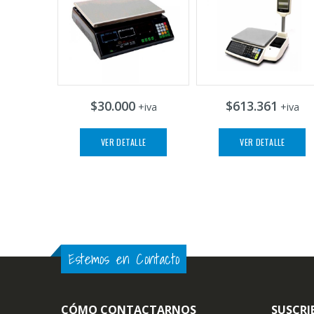
$30.000
$613.361
+iva
+iva
VER DETALLE
VER DETALLE
Estemos en Contacto
CÓMO CONTACTARNOS
SUSCRI