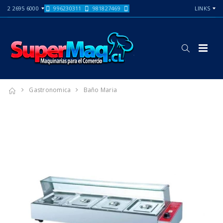
2 2695 6000
996230311
981827469
LINKS
Gastronomica
Baño Maria