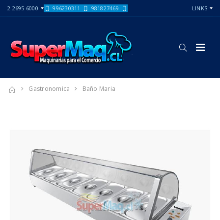
2 2695 6000
996230311
981827469
LINKS
Gastronomica
Baño Maria