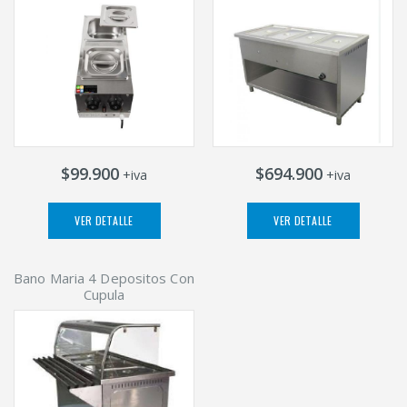
$99.900
$694.900
+iva
+iva
VER DETALLE
VER DETALLE
Bano Maria 4 Depositos Con
Cupula