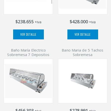
$238.655
$428.000
+iva
+iva
VER DETALLE
VER DETALLE
Baño María Electrico
Bano Maria de 5 Tachos
Sobremesa 7 Depositos
Sobremesa
$456.303
$278.991
+iva
+iva