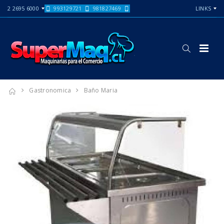
2 2695 6000
993129721
981827469
LINKS
Gastronomica
Baño Maria