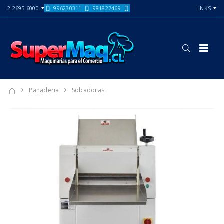
2 2695 6000
996230311
981827469
LINKS
Panaderia
Sobadoras