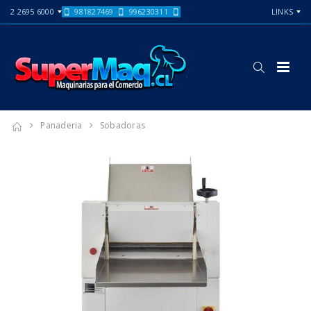
2 2695 6000
981827469
996230311
LINKS
Panaderia
Sobadoras