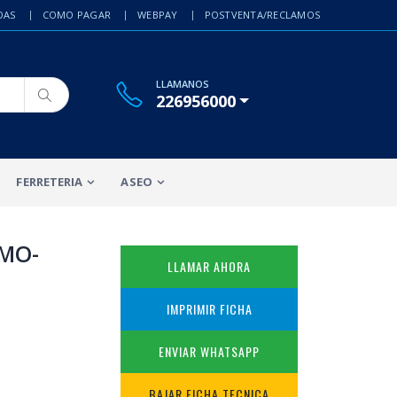
DAS
COMO PAGAR
WEBPAY
POSTVENTA/RECLAMOS
LLAMANOS
226956000
FERRETERIA
ASEO
 MO-
LLAMAR AHORA
IMPRIMIR FICHA
ENVIAR WHATSAPP
BAJAR FICHA TECNICA