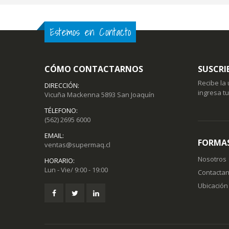
Estemos en Contacto
CÓMO CONTACTARNOS
SUSCRI
Recibe la
DIRECCIÓN:
ingresa t
Vicuña Mackenna 5893 San Joaquín
TÉLEFONO:
(562) 2695 6000
EMAIL:
FORMAS
ventas@supermaq.cl
Nosotros
HORARIO:
Lun - Vie/ 9:00 - 19:00
Contacta
Ubicación