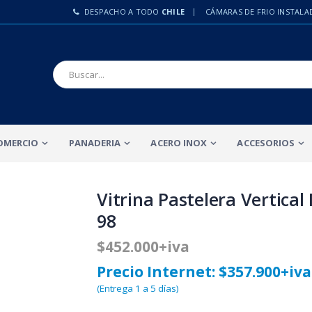
DESPACHO A TODO
CHILE
CÁMARAS DE FRIO INSTALA
OMERCIO
PANADERIA
ACERO INOX
ACCESORIOS
Vitrina Pastelera Vertical
98
$452.000+iva
Precio Internet: $357.900+iva
(Entrega 1 a 5 días)