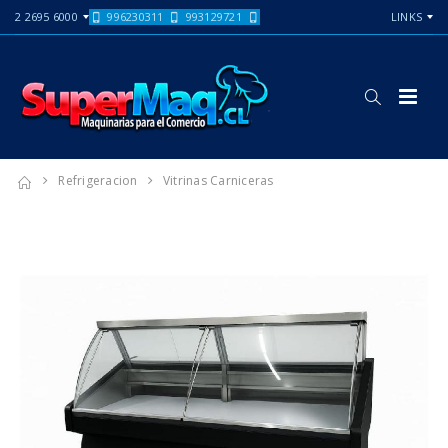
2 2695 6000
996230311
993129721
LINKS
Refrigeracion
Vitrinas Carniceras