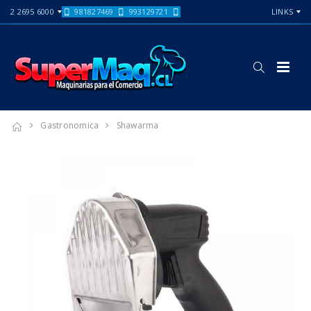
2 2695 6000
981827469
993129721
LINKS
Gastronomica
Shawarma