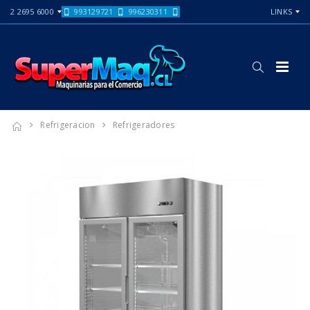
2 2695 6000
993129721
996230311
LINKS
Refrigeracion
Refrigeradores