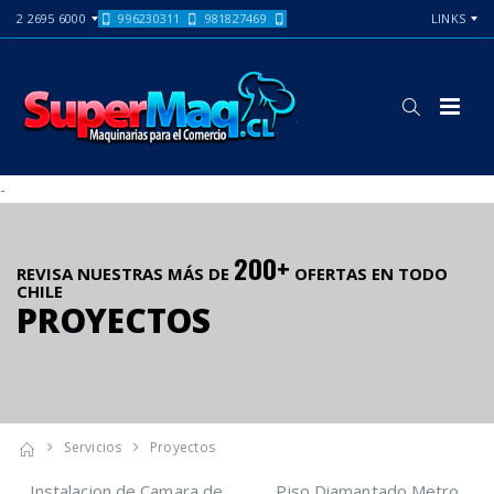
2 2695 6000
996230311
981827469
LINKS
-
200+
REVISA NUESTRAS MÁS DE
OFERTAS EN TODO
CHILE
PROYECTOS
Servicios
Proyectos
Instalacion de Camara de
Piso Diamantado Metro