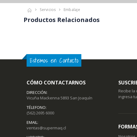
Servicios
Embalaje
Productos Relacionados
Estemos en Contacto
CÓMO CONTACTARNOS
SUSCRI
Recibe la
DIRECCIÓN:
ingresa t
Vicuña Mackenna 5893 San Joaquín
TÉLEFONO:
(562) 2695 6000
EMAIL:
FORMAS
ventas@supermaq.cl
Nosotros