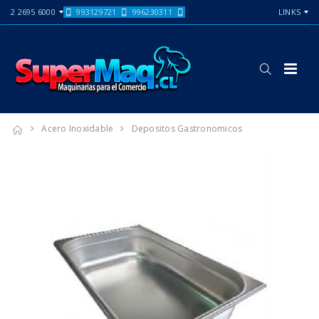
2 2695 6000
993129721
996230311
LINKS
Acero Inoxidable
Depositos Gastronomicos