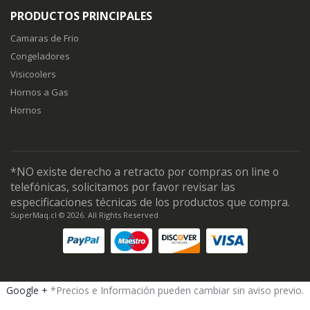
PRODUCTOS PRINCIPALES
Camaras de Frio
Congeladores
Visicoolers
Hornos a Gas
Hornos
*NO existe derecho a retracto por compras on line o
telefónicas, solicitamos por favor revisar las
especificaciones técnicas de los productos que compra.
SuperMaq.cl © 2026. All Rights Reserved
Google +
*Precios e Información pueden cambiar sin aviso previo.