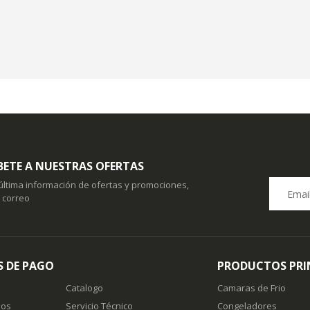
BETE A NUESTRAS OFERTAS
 última información de ofertas y promociones,
u correo
 DE PAGO
PRODUCTOS PRI
Catalogo
Camaras de Frio
nos
Servicio Técnico
Congeladores