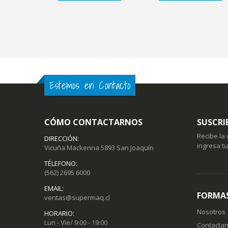
Estemos en Contacto
CÓMO CONTACTARNOS
SUSCRI
Recibe la
DIRECCIÓN:
ingresa t
Vicuña Mackenna 5893 San Joaquín
TÉLEFONO:
(562) 2695 6000
EMAIL:
FORMAS
ventas@supermaq.cl
Nosotros
HORARIO:
Lun - Vie/ 9:00 - 19:00
Contacta