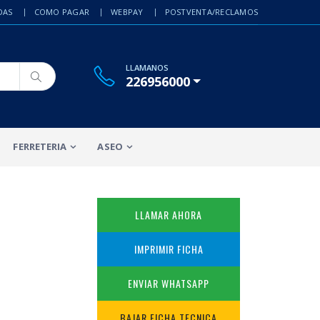
DAS
COMO PAGAR
WEBPAY
POSTVENTA/RECLAMOS
LLAMANOS
226956000
FERRETERIA
ASEO
LLAMAR AHORA
IMPRIMIR FICHA
ENVIAR WHATSAPP
BAJAR FICHA TECNICA