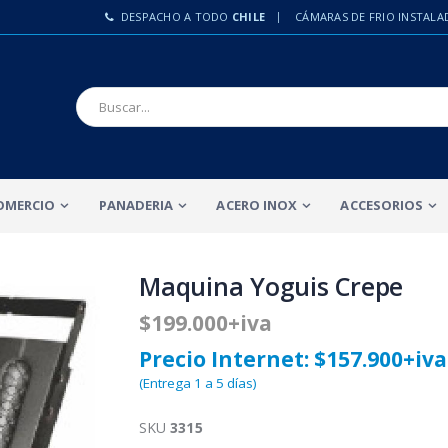
DESPACHO A TODO
CHILE
CÁMARAS DE FRIO INSTALA
OMERCIO
PANADERIA
ACERO INOX
ACCESORIOS
Maquina Yoguis Crepe
$199.000+iva
Precio Internet: $157.900+iva
(Entrega 1 a 5 días)
SKU
3315