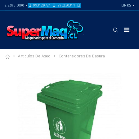
2 2695 6000
993129721
996230311
LINKS
Articulos De Aseo
Contenedores De Basura