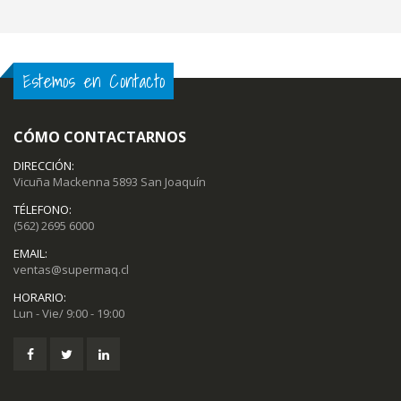
Estemos en Contacto
CÓMO CONTACTARNOS
DIRECCIÓN:
Vicuña Mackenna 5893 San Joaquín
TÉLEFONO:
(562) 2695 6000
EMAIL:
ventas@supermaq.cl
HORARIO:
Lun - Vie/ 9:00 - 19:00