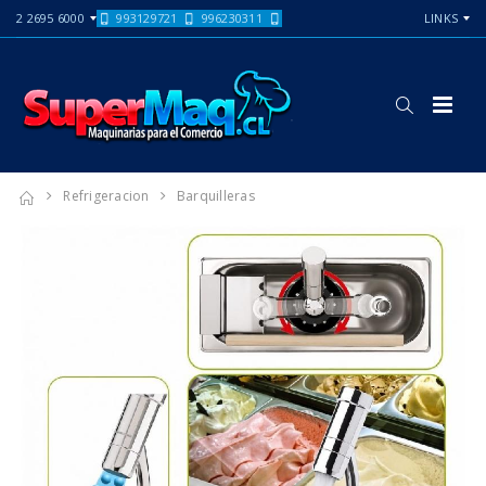
2 2695 6000
993129721
996230311
LINKS
Refrigeracion
Barquilleras