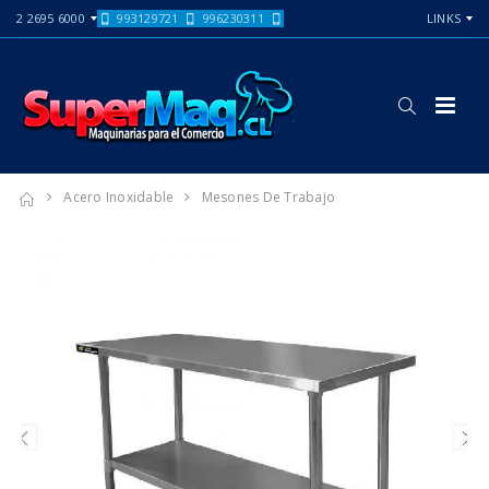
2 2695 6000
993129721
996230311
LINKS
Acero Inoxidable
Mesones De Trabajo