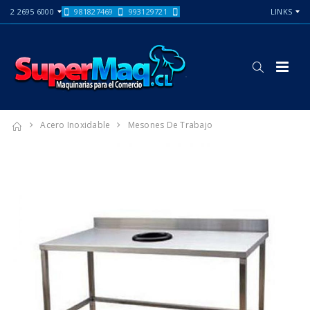
2 2695 6000
981827469
993129721
LINKS
Acero Inoxidable
Mesones De Trabajo